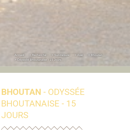
Accueil
> Recherche
> Sur-mesure
> Asie
> Bhoutan
> Odyssée Bhoutanaise - 15 Jours
BHOUTAN
- ODYSSÉE
BHOUTANAISE - 15
JOURS