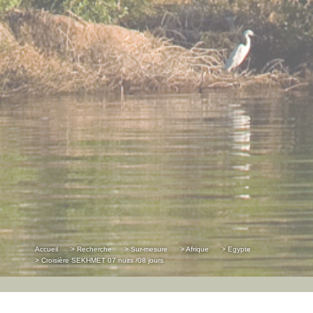
Accueil
> Recherche
> Sur-mesure
> Afrique
> Egypte
> Croisière SEKHMET 07 nuits /08 jours