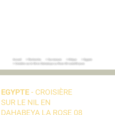
Accueil
> Recherche
> Sur-mesure
> Afrique
> Egypte
> Croisière sur le Nil en Dahabeya La Rose 08 nuits/09 jours
EGYPTE
- CROISIÈRE
SUR LE NIL EN
DAHABEYA LA ROSE 08