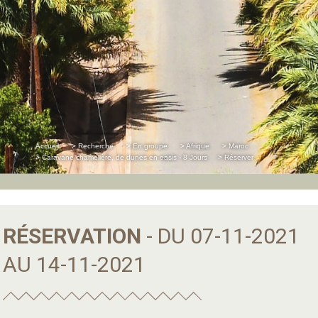
Accueil
> Recherche
> En groupe
> Afrique
> Maroc
> Caravane chamelière, de dunes en oasis - 8 Jours
> Réserver
RÉSERVATION
- DU 07-11-2021
AU 14-11-2021