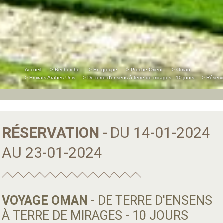
Accueil
> Recherche
> En groupe
> Proche Orient
> Oman
> Emirats Arabes Unis
> De terre d'ensens à terre de mirages - 10 jours
> Réserv
RÉSERVATION
- DU 14-01-2024
AU 23-01-2024
VOYAGE OMAN
- DE TERRE D'ENSENS
À TERRE DE MIRAGES - 10 JOURS