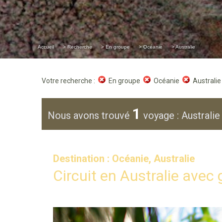
Accueil
> Recherche
> En groupe
> Océanie
> Australie
Votre recherche :
En groupe
Océanie
Australie
1
Nous avons trouvé
voyage : Australie
Destination : Océanie, Australie
Circuit en Australie avec