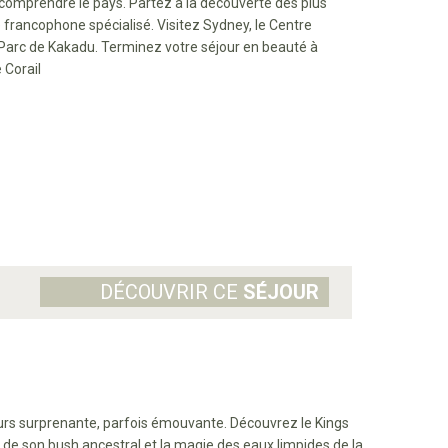
omprendre le pays. Partez à la découverte des plus
 francophone spécialisé. Visitez Sydney, le Centre
a Parc de Kakadu. Terminez votre séjour en beauté à
 Corail
DÉCOUVRIR CE
SÉJOUR
oujours surprenante, parfois émouvante. Découvrez le Kings
 de son bush ancestral et la magie des eaux limpides de la