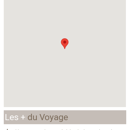
Les +
du Voyage