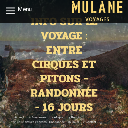
Menu
INFO SUR LE
VOYAGES
VOYAGE :
ENTRE
CIRQUES ET
PITONS -
RANDONNÉE
- 16 JOURS
Accueil
> Sur-mesure
> Afrique
> Réunion
> Entre cirques et pitons - Randonnée - 16 Jours
> Contact