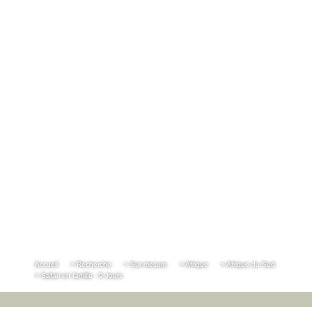
Accueil
> Recherche
> Sur-mesure
> Afrique
> Afrique du Sud
> Safari en famille - 9 Jours