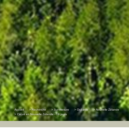
Accueil
> Recherche
> Sur-mesure
> Océanie
> Nouvelle Zélande
> Circuit en Nouvelle Zélande - 19 jours