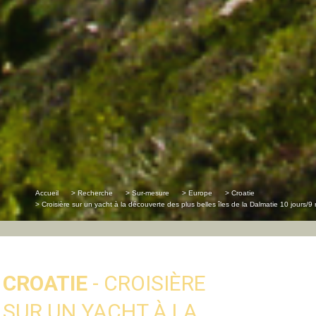
Accueil
> Recherche
> Sur-mesure
> Europe
> Croatie
> Croisière sur un yacht à la découverte des plus belles îles de la Dalmatie 10 jours/9 
CROATIE
- CROISIÈRE
SUR UN YACHT À LA