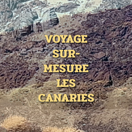
VOYAGE
SUR-
MESURE
LES
CANARIES