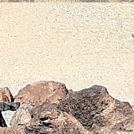
Accueil
> Recherche
> Sur-mesure
> Europe
> Les Canaries
> Duo Ténérife - Lanzarote