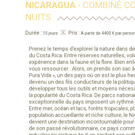
NICARAGUA
- COMBINÉ CO
NUITS
Durée :
Prix :
15 jours
A partir de 4400 € par perso
Prenez le temps d'explorer la nature dans d
du Costa Rica. Entre réserves naturelles, v
expérience dans la faune et la flore. Bien en
vous ressourcer . Alors, on prends son sac à d
Pura Vida », un des pays où on est le plus h
devenu un des fils conducteurs de la politiqu
développer tous les outils et moyens nécessa
la popularité du Costa Rica. De parcs nationa
exceptionnelle du pays imposent un rythme p
Entre mer, océan et lacs, forêts tropicales, p
population accueillante et riche culture, le 
devient une destination incontournable pour
de son passé révolutionnaire, ce pays comm
industrie touristique tout en gardant son auth