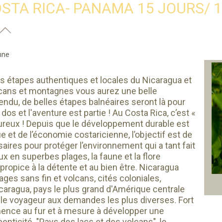
STA RICA- PANAMA 15 JOURS/ 
nne
es étapes authentiques et locales du Nicaragua et
olcans et montagnes vous aurez une belle
tendu, de belles étapes balnéaires seront là pour
os et l'aventure est partie ! Au Costa Rica, c’est «
eureux ! Depuis que le développement durable est
e et de l’économie costaricienne, l’objectif est de
ires pour protéger l’environnement qui a tant fait
ux en superbes plages, la faune et la flore
ropice à la détente et au bien être. Nicaragua
lages sans fin et volcans, cités coloniales,
Nicaragua, pays le plus grand d'Amérique centrale
 le voyageur aux demandes les plus diverses. Fort
ence au fur et à mesure à développer une
enticité. "Pays des lacs et des volcans", le