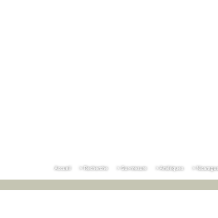
Accueil
> Recherche
> Sur-mesure
> Amériques
> Nicaragu