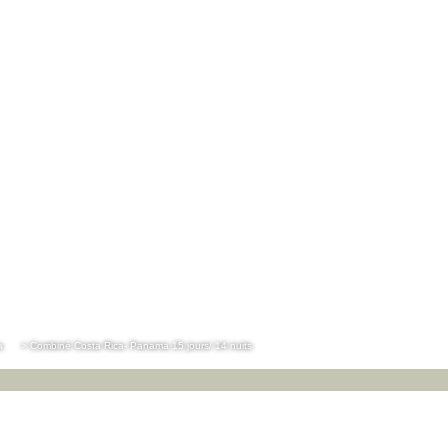
a
> Combiné Costa Rica- Panama 15 jours/ 14 nuits