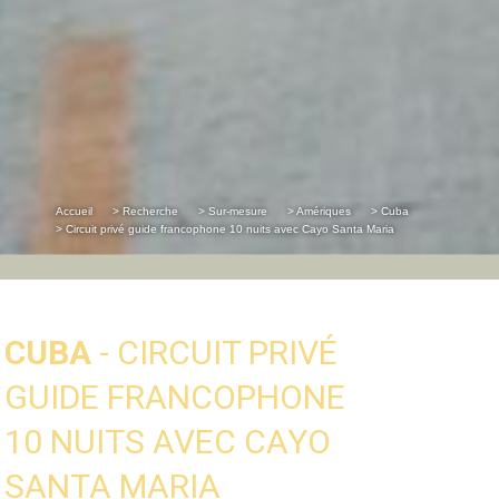
Accueil
> Recherche
> Sur-mesure
> Amériques
> Cuba
> Circuit privé guide francophone 10 nuits avec Cayo Santa Maria
CUBA
- CIRCUIT PRIVÉ
GUIDE FRANCOPHONE
10 NUITS AVEC CAYO
SANTA MARIA