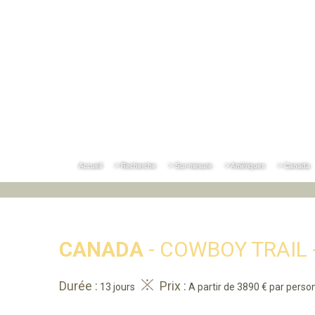
Accueil
> Recherche
> Sur-mesure
> Amériques
> Canada
CANADA
- COWBOY TRAIL
Durée :
Prix :
13 jours
A partir de 3890 € par perso