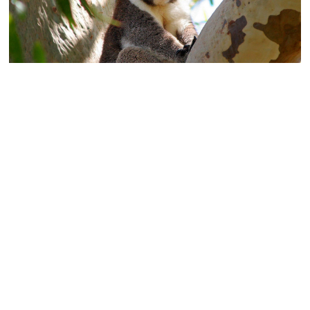
L’essentiel de l’Australie en petit groupe (24 participants
maximum) accompagné de guides francophones pour mieux
comprendre le pays. Partez à la découverte des plus beaux sites
du pays avec un guide francophone spécialisé. Visitez Sydney, le
Centre Rouge avec le célèbre Uluru, et la Parc de Kakadu. Terminez
votre séjour en beauté à Cairns et sur la Grande Barrière de Corail
DÉCOUVRIR CE
SÉJOUR
DESTINATION : AUSTRALIE
Lointaine et fascinante Australie,... terre d’immensité et de légendes,