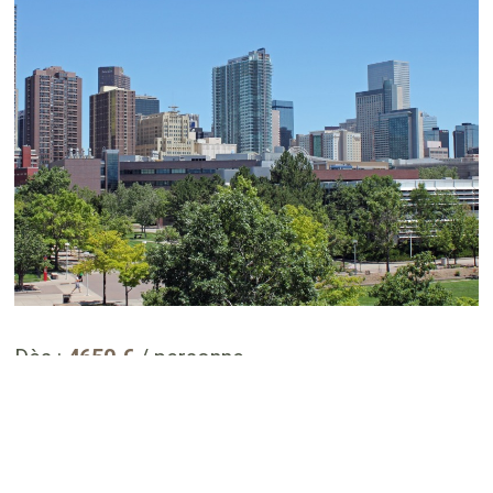
Dès :
4650 €
/ personne
Découverte de l'ouest sauvage et authentique, à travers paysages
à couper le souffle, villes historiques, et parcs nationaux mythiques,
notamment Yellowstone, Grand Teton et Arches National Parks.
DÉCOUVRIR CE