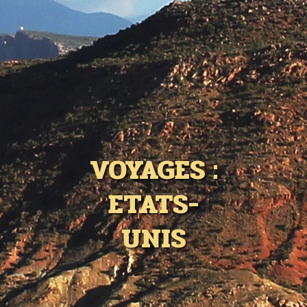
VOYAGES :
ETATS-
UNIS